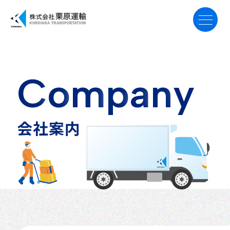
トップ
C
o
m
p
a
n
y
事業案内
会
社
案
内
会社案内
採用案内