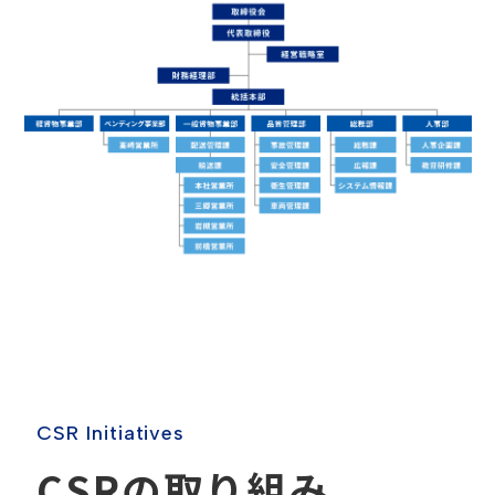
C
S
R
I
n
i
t
i
a
t
i
v
e
s
C
S
R
の
取
り
組
み