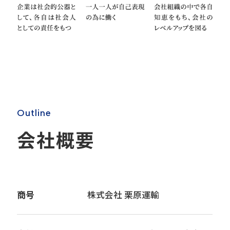
O
u
t
l
i
n
e
会
社
概
要
商号
株式会社 栗原運輸