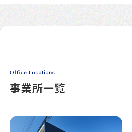
O
f
f
i
c
e
L
o
c
a
t
i
o
n
s
事
業
所
一
覧