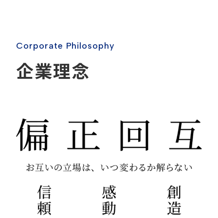
C
o
r
p
o
r
a
t
e
P
h
i
l
o
s
o
p
h
y
企
業
理
念