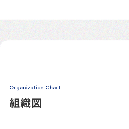
O
r
g
a
n
i
z
a
t
i
o
n
C
h
a
r
t
組
織
図