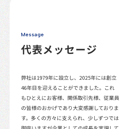
お知らせ
プライバシーポリシー
M
e
s
s
a
g
e
代
表
メ
ッ
セ
ー
ジ
お問い合わせフォーム
弊社は1979年に設立し、2025年には創立
46年目を迎えることができました。これ
もひとえにお客様、関係取引先様、従業員
の皆様のおかげであり大変感謝しておりま
す。多くの方々に支えられ、少しずつでは
御座いますが企業としての成長を実現して