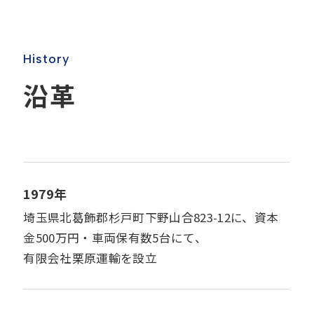
H
i
s
t
o
r
y
沿
革
1979年
埼玉県北葛飾郡杉戸町下野山合823-12に、資本
金500万円・車両保有数5台にて、
有限会社栗原運輸を設立