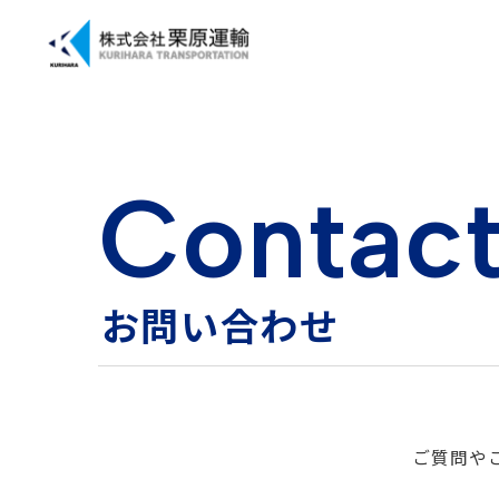
C
o
n
t
a
c
お
問
い
合
わ
せ
ご質問や