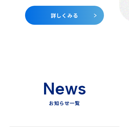
詳しくみる
N
e
w
s
お
知
ら
せ
一
覧