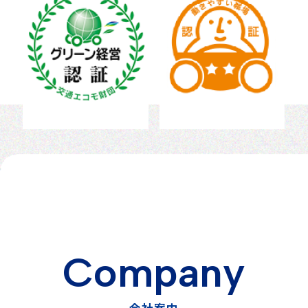
C
o
m
p
a
n
y
会
社
案
内