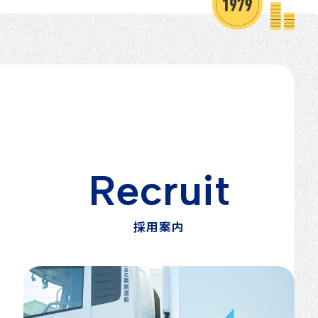
R
e
c
r
u
i
t
採
用
案
内