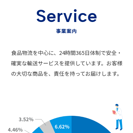
S
e
r
v
i
c
e
事
業
案
内
食品物流を中心に、24時間365日体制で安全・
確実な輸送サービスを提供しています。お客様
の大切な商品を、責任を持ってお届けします。