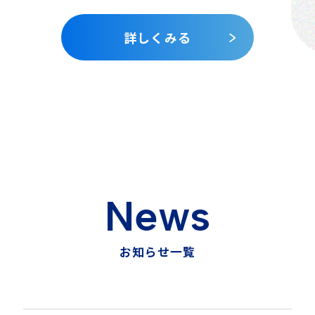
詳しくみる
N
e
w
s
お
知
ら
せ
一
覧