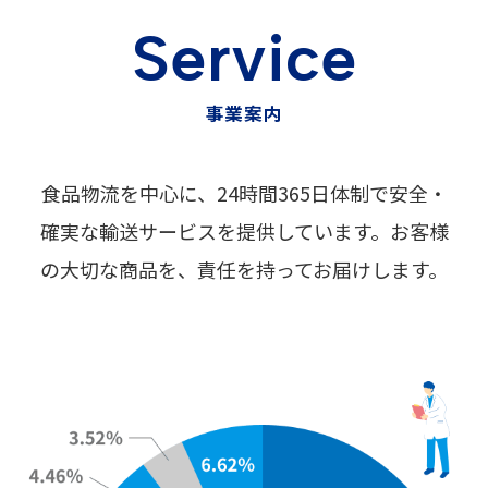
S
e
r
v
i
c
e
事
業
案
内
食品物流を中心に、24時間365日体制で安全・
確実な輸送サービスを提供しています。お客様
の大切な商品を、責任を持ってお届けします。