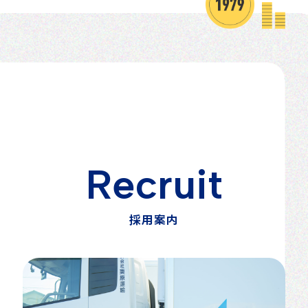
R
e
c
r
u
i
t
採
用
案
内