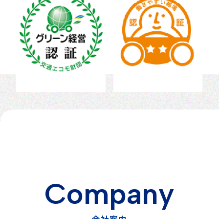
C
o
m
p
a
n
y
会
社
案
内